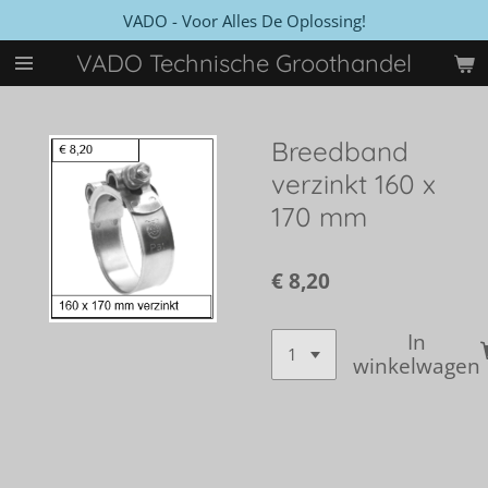
VADO - Voor Alles De Oplossing!
Ga
direct
VADO Technische Groothandel
naar
de
hoofdinhoud
Breedband
verzinkt 160 x
170 mm
€ 8,20
In
winkelwagen