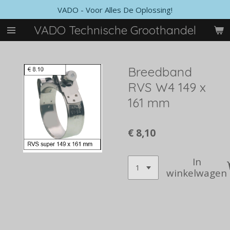
VADO - Voor Alles De Oplossing!
Ga
direct
VADO Technische Groothandel
naar
de
hoofdinhoud
Breedband
RVS W4 149 x
161 mm
€ 8,10
In
winkelwagen