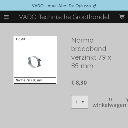
VADO - Voor Alles De Oplossing!
Ga
direct
VADO Technische Groothandel
naar
de
hoofdinhoud
Norma
breedband
verzinkt 79 x
85 mm
€ 8,30
In
winkelwagen