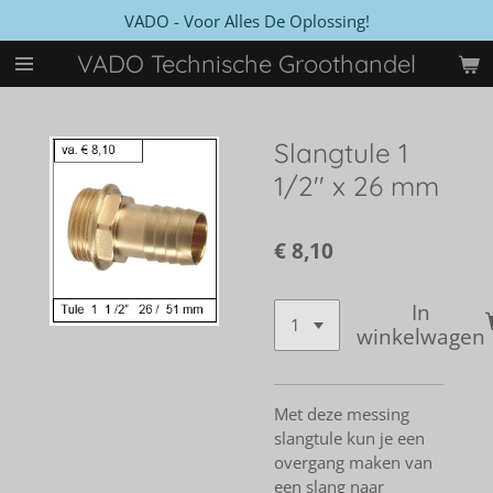
VADO - Voor Alles De Oplossing!
Ga
direct
VADO Technische Groothandel
naar
de
hoofdinhoud
Slangtule 1
1/2'' x 26 mm
€ 8,10
In
winkelwagen
Met deze messing
slangtule kun je een
overgang maken van
een slang naar