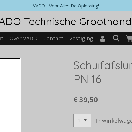
VADO - Voor Alles De Oplossing!
ADO Technische Groothand
nt
Over VADO
Contact
Vestiging
Schuifafslui
PN 16
€ 39,50
In winkelwag