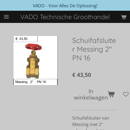
VADO - Voor Alles De Oplossing!
Ga
direct
VADO Technische Groothandel
naar
de
hoofdinhoud
Schuifafsluite
r Messing 2''
PN 16
€ 43,50
In
winkelwagen
Schuifafsluiter van
Messing met 2''