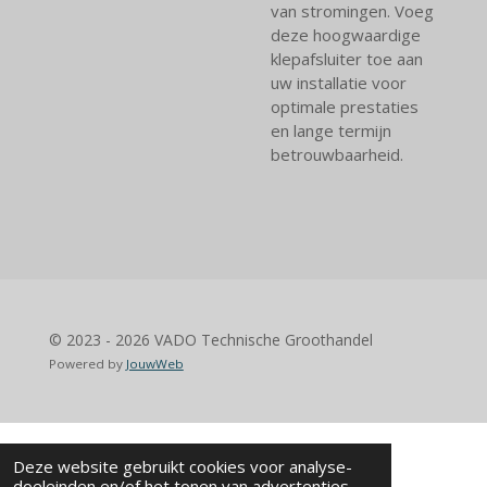
van stromingen. Voeg
deze hoogwaardige
klepafsluiter toe aan
uw installatie voor
optimale prestaties
en lange termijn
betrouwbaarheid.
© 2023 - 2026 VADO Technische Groothandel
Powered by
JouwWeb
Deze website gebruikt cookies voor analyse-
doeleinden en/of het tonen van advertenties.