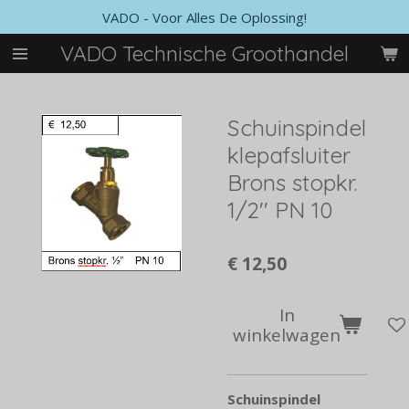
VADO - Voor Alles De Oplossing!
Ga
direct
VADO Technische Groothandel
naar
de
hoofdinhoud
Schuinspindel
klepafsluiter
Brons stopkr.
1/2'' PN 10
€ 12,50
In
winkelwagen
Schuinspindel