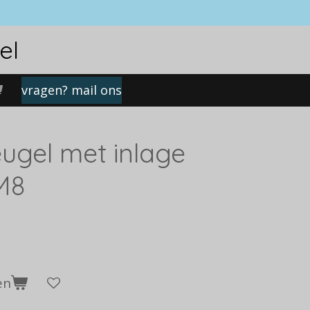
el
vragen? mail ons
ugel met inlage
M8
en