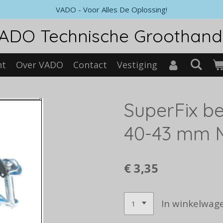
VADO - Voor Alles De Oplossing!
ADO Technische Groothand
nt
Over VADO
Contact
Vestiging
SuperFix be
40-43 mm 
€ 3,35
In winkelwag