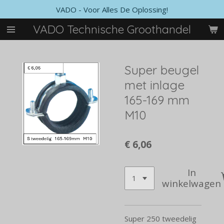
VADO - Voor Alles De Oplossing!
Ga
direct
VADO Technische Groothandel
naar
de
hoofdinhoud
Super beugel
met inlage
165-169 mm
M10
€ 6,06
In
winkelwagen
Super 250 tweedelig