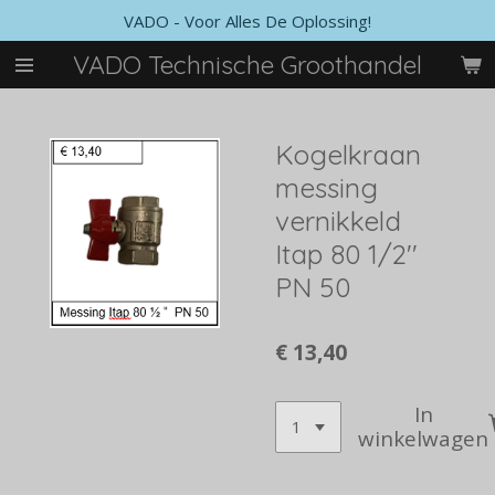
VADO - Voor Alles De Oplossing!
Ga
direct
VADO Technische Groothandel
naar
de
hoofdinhoud
Kogelkraan
messing
vernikkeld
Itap 80 1/2''
PN 50
€ 13,40
In
winkelwagen