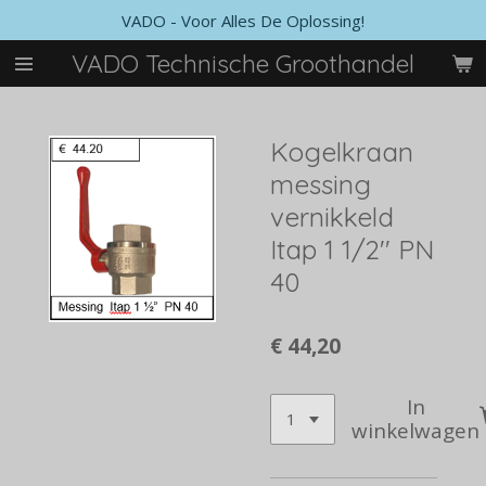
VADO - Voor Alles De Oplossing!
Ga
direct
VADO Technische Groothandel
naar
de
hoofdinhoud
Kogelkraan
messing
vernikkeld
Itap 1 1/2'' PN
40
€ 44,20
In
winkelwagen