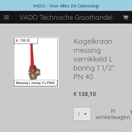
VADO - Voor Alles De Oplossing!
Ga
direct
VADO Technische Groothandel
naar
de
hoofdinhoud
Kogelkraan
messing
vernikkeld L
boring 1 1/2''
PN 40
€ 138,10
In
winkelwagen