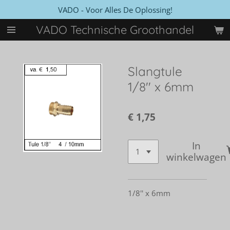
VADO - Voor Alles De Oplossing!
Ga
direct
VADO Technische Groothandel
naar
de
hoofdinhoud
Slangtule
1/8'' x 6mm
€ 1,75
In
winkelwagen
1/8'' x 6mm