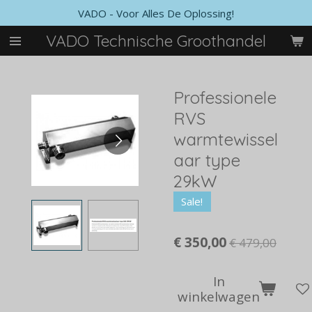
VADO - Voor Alles De Oplossing!
Ga
direct
VADO Technische Groothandel
naar
de
hoofdinhoud
Professionele
RVS
warmtewissel
aar type
29kW
Sale!
€ 350,00
€ 479,00
In
winkelwagen