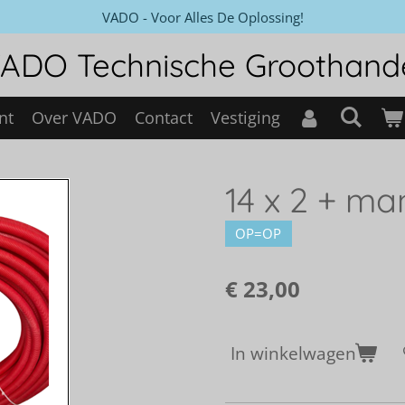
VADO - Voor Alles De Oplossing!
ADO Technische Groothand
nt
Over VADO
Contact
Vestiging
14 x 2 + ma
OP=OP
€ 23,00
In winkelwagen