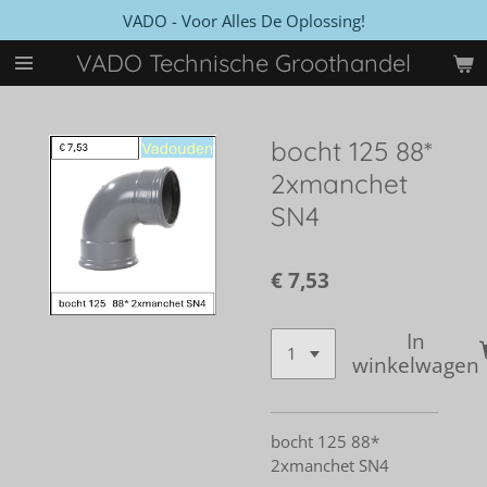
VADO - Voor Alles De Oplossing!
Ga
direct
VADO Technische Groothandel
naar
de
hoofdinhoud
bocht 125 88*
2xmanchet
SN4
€ 7,53
In
winkelwagen
bocht 125 88*
2xmanchet SN4