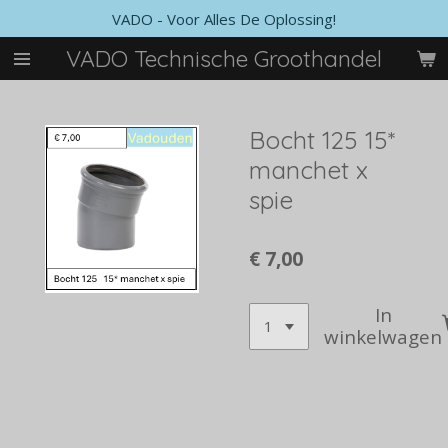
VADO - Voor Alles De Oplossing!
Ga
direct
VADO Technische Groothandel
naar
de
hoofdinhoud
Bocht 125 15*
manchet x
spie
€ 7,00
In
winkelwagen