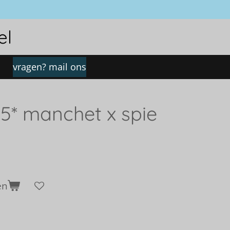
el
vragen? mail ons
5* manchet x spie
en