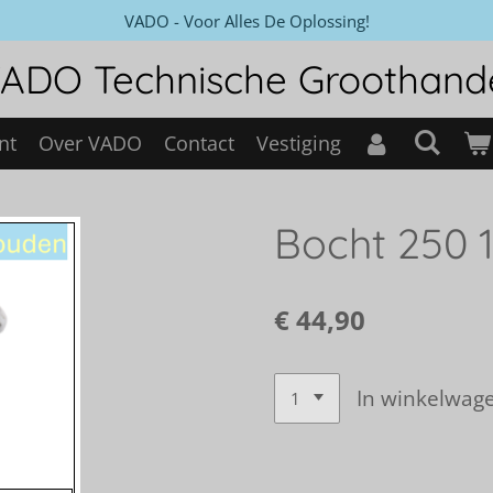
VADO - Voor Alles De Oplossing!
ADO Technische Groothand
nt
Over VADO
Contact
Vestiging
Bocht 250 1
€ 44,90
In winkelwag