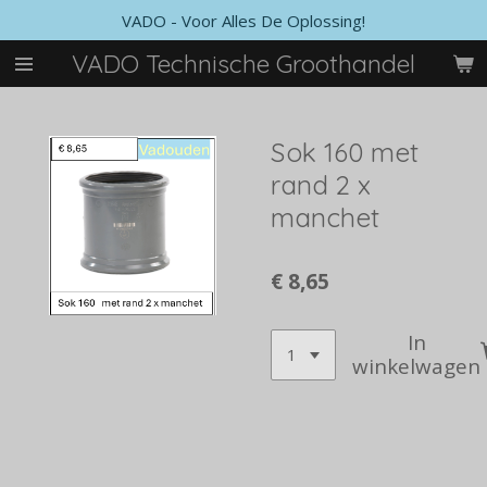
VADO - Voor Alles De Oplossing!
Ga
direct
VADO Technische Groothandel
naar
de
hoofdinhoud
Sok 160 met
rand 2 x
manchet
€ 8,65
In
winkelwagen