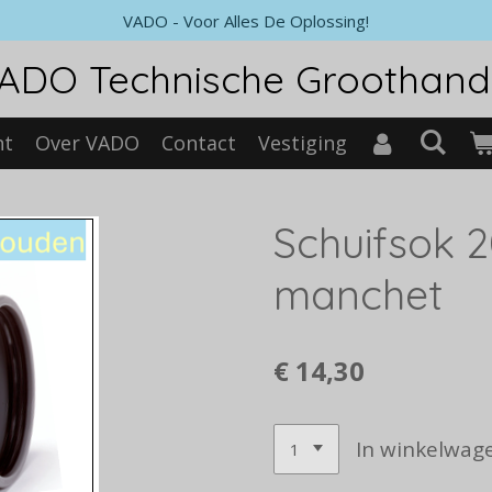
VADO - Voor Alles De Oplossing!
ADO Technische Groothand
nt
Over VADO
Contact
Vestiging
Schuifsok 
manchet
€ 14,30
In winkelwag