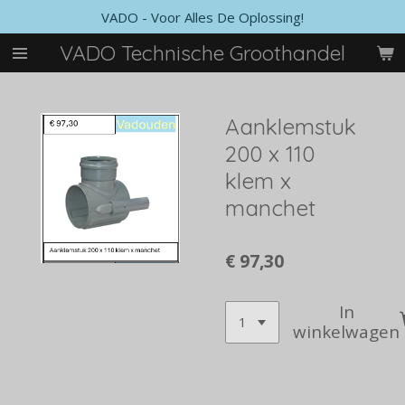
VADO - Voor Alles De Oplossing!
Ga
direct
VADO Technische Groothandel
naar
de
hoofdinhoud
Aanklemstuk
200 x 110
klem x
manchet
€ 97,30
In
winkelwagen