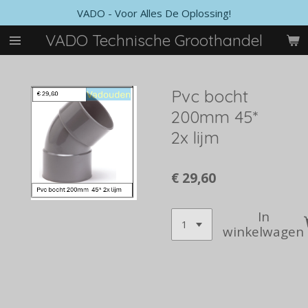
VADO - Voor Alles De Oplossing!
Ga
direct
VADO Technische Groothandel
naar
de
hoofdinhoud
Pvc bocht
200mm 45*
2x lijm
€ 29,60
In
winkelwagen