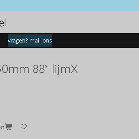
el
vragen? mail ons
50mm 88* lijmX
en