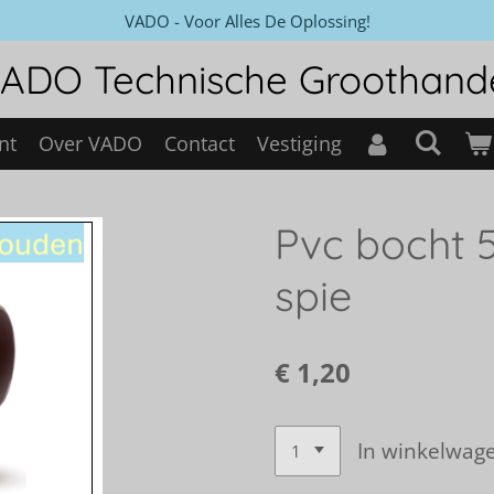
VADO - Voor Alles De Oplossing!
ADO Technische Groothand
nt
Over VADO
Contact
Vestiging
Pvc bocht 
spie
€ 1,20
In winkelwag