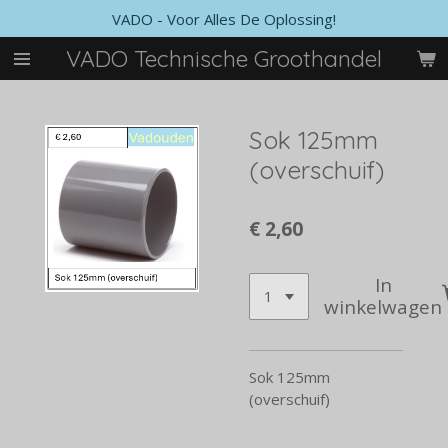
VADO - Voor Alles De Oplossing!
Ga
direct
VADO Technische Groothandel
naar
de
hoofdinhoud
Sok 125mm
(overschuif)
€ 2,60
In
winkelwagen
Sok 125mm
(overschuif)