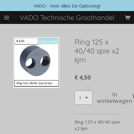
VADO - Voor Alles De Oplossing!
Ga
direct
VADO Technische Groothandel
naar
de
hoofdinhoud
Ring 125 x
40/40 spie x2
lijm
€ 4,50
In
winkelwagen
Ring 125 x 40/40 spie
x2 lijm