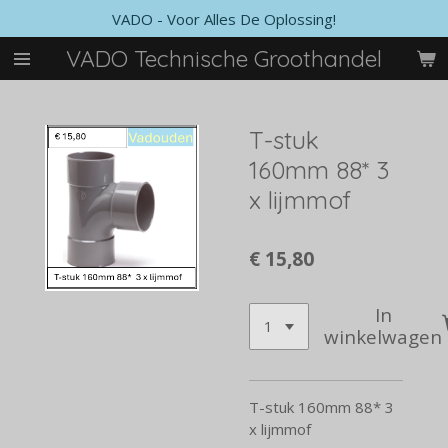
VADO - Voor Alles De Oplossing!
Ga
direct
VADO Technische Groothandel
naar
de
hoofdinhoud
T-stuk
160mm 88* 3
x lijmmof
€ 15,80
In
winkelwagen
T-stuk 160mm 88* 3
x lijmmof