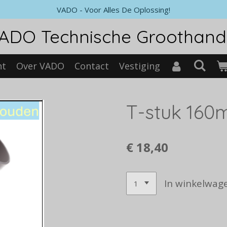
VADO - Voor Alles De Oplossing!
ADO Technische Groothand
nt
Over VADO
Contact
Vestiging
T-stuk 160m
€ 18,40
In winkelwag