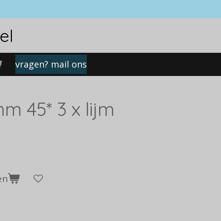
el
vragen? mail ons
m 45* 3 x lijm
en