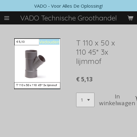
VADO - Voor Alles De Oplossing!
Ga
direct
VADO Technische Groothandel
naar
de
hoofdinhoud
T 110 x 50 x
110 45* 3x
lijmmof
€ 5,13
In
winkelwagen