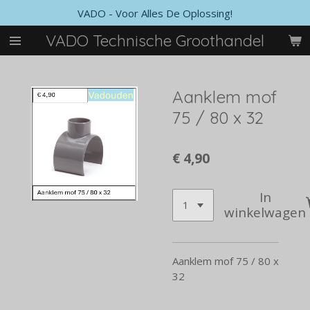
VADO - Voor Alles De Oplossing!
Ga
direct
VADO Technische Groothandel
naar
de
hoofdinhoud
Aanklem mof
75 / 80 x 32
€ 4,90
In
winkelwagen
Aanklem mof 75 / 80 x
32