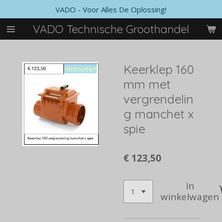
VADO - Voor Alles De Oplossing!
Ga
direct
VADO Technische Groothandel
naar
de
hoofdinhoud
Keerklep 160
mm met
vergrendelin
g manchet x
spie
€ 123,50
In
winkelwagen