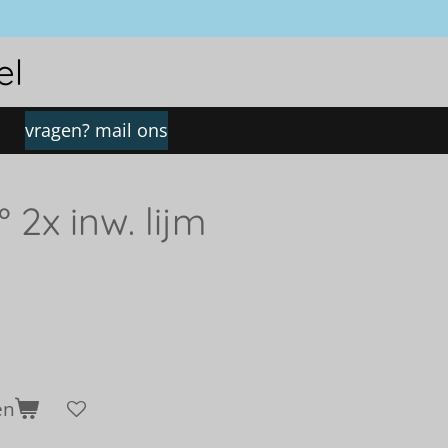
el
vragen? mail ons
 2x inw. lijm
en