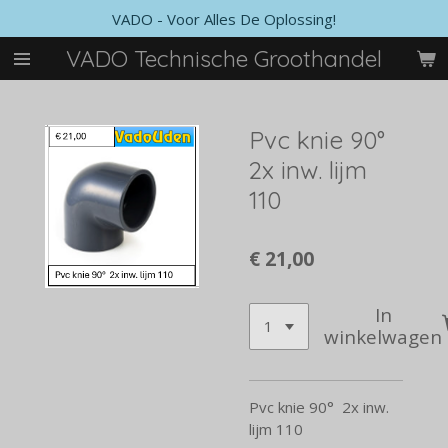
VADO - Voor Alles De Oplossing!
Ga
direct
VADO Technische Groothandel
naar
de
hoofdinhoud
Pvc knie 90°
2x inw. lijm
110
€ 21,00
In
winkelwagen
Pvc knie 90° 2x inw.
lijm 110