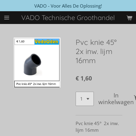
VADO - Voor Alles De Oplossing!
Ga
direct
VADO Technische Groothandel
naar
de
hoofdinhoud
Pvc knie 45°
2x inw. lijm
16mm
€ 1,60
In
winkelwagen
Pvc knie 45° 2x inw.
lijm 16mm