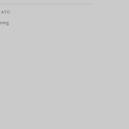
6 ATO
ering