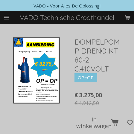
VADO - Voor Alles De Oplossing!
Ga
direct
VADO Technische Groothandel
naar
de
hoofdinhoud
DOMPELPOM
P DRENO KT
80-2
C.410VOLT
OP=OP
€ 3.275,00
€ 4.912,50
In
winkelwagen