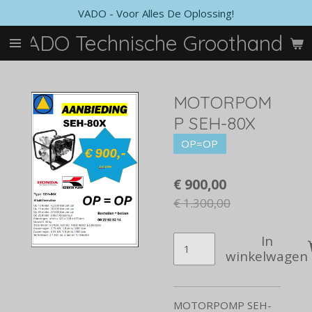
VADO - Voor Alles De Oplossing!
Ga
direct
VADO Technische Groothandel
naar
de
hoofdinhoud
MOTORPOM
P SEH-80X
OP=OP
€ 900,00
€ 1.300,00
In
winkelwagen
MOTORPOMP SEH-