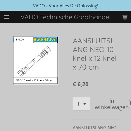
VADO - Voor Alles De Oplossing!
Ga
direct
VADO Technische Groothandel
naar
de
hoofdinhoud
AANSLUITSL
ANG NEO 10
knel x 12 knel
x 70 cm
€ 6,20
In
winkelwagen
AANSLUITSLANG NEO