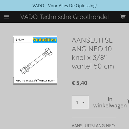
VADO - Voor Alles De Oplossing!
Ga
direct
VADO Technische Groothandel
naar
de
hoofdinhoud
AANSLUITSL
ANG NEO 10
knel x 3/8''
wartel 50 cm
€ 5,40
In
winkelwagen
AANSLUITSLANG NEO