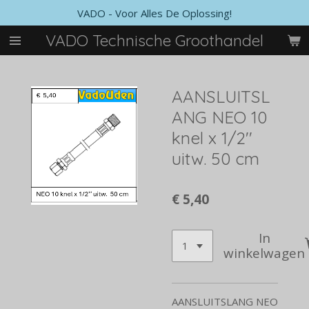
VADO - Voor Alles De Oplossing!
Ga
direct
VADO Technische Groothandel
naar
de
hoofdinhoud
AANSLUITSL
ANG NEO 10
knel x 1/2''
uitw. 50 cm
€ 5,40
In
winkelwagen
AANSLUITSLANG NEO