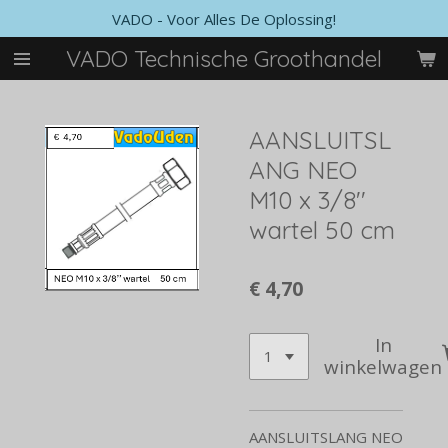
VADO - Voor Alles De Oplossing!
Ga
direct
VADO Technische Groothandel
naar
de
hoofdinhoud
AANSLUITSL
ANG NEO
M10 x 3/8''
wartel 50 cm
€ 4,70
In
winkelwagen
AANSLUITSLANG NEO