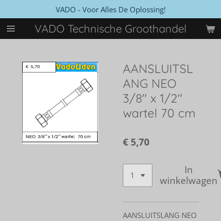
VADO - Voor Alles De Oplossing!
Ga
direct
VADO Technische Groothandel
naar
de
hoofdinhoud
AANSLUITSL
ANG NEO
3/8'' x 1/2''
wartel 70 cm
€ 5,70
In
winkelwagen
AANSLUITSLANG NEO