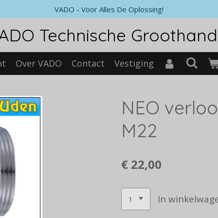
VADO - Voor Alles De Oplossing!
ADO Technische Groothand
nt
Over VADO
Contact
Vestiging
NEO verloo
M22
€ 22,00
In winkelwag