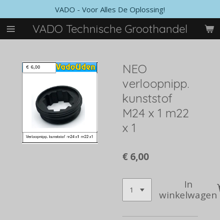
VADO - Voor Alles De Oplossing!
Ga
direct
VADO Technische Groothandel
naar
de
hoofdinhoud
NEO
verloopnipp.
kunststof
M24 x 1 m22
x 1
€ 6,00
In
winkelwagen