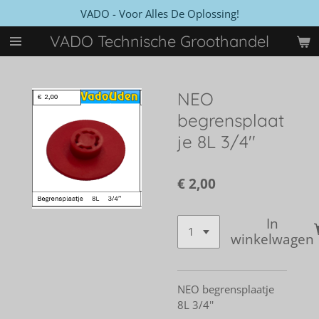
VADO - Voor Alles De Oplossing!
Ga
direct
VADO Technische Groothandel
naar
de
hoofdinhoud
NEO
begrensplaat
je 8L 3/4''
€ 2,00
In
winkelwagen
NEO begrensplaatje
8L 3/4''