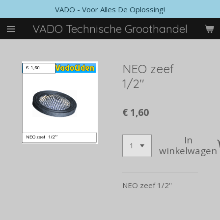
VADO - Voor Alles De Oplossing!
Ga
direct
VADO Technische Groothandel
naar
de
hoofdinhoud
NEO zeef
1/2''
€ 1,60
In
winkelwagen
NEO zeef 1/2''