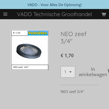
VADO - Voor Alles De Oplossing!
Ga
direct
VADO Technische Groothandel
naar
de
hoofdinhoud
NEO zeef
3/4''
€ 1,70
In
winkelwagen
NEO zeef 3/4''