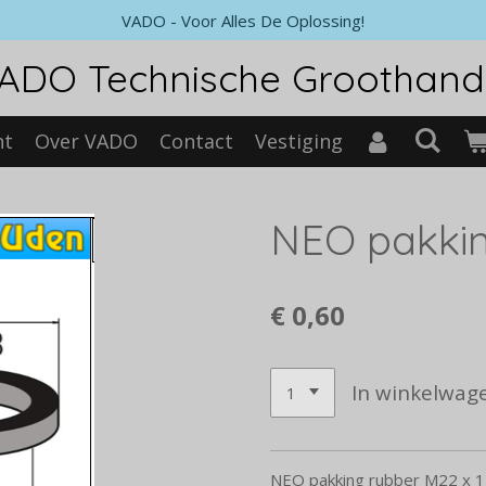
VADO - Voor Alles De Oplossing!
ADO Technische Groothand
nt
Over VADO
Contact
Vestiging
NEO pakkin
€ 0,60
In winkelwag
NEO pakking rubber M22 x 1