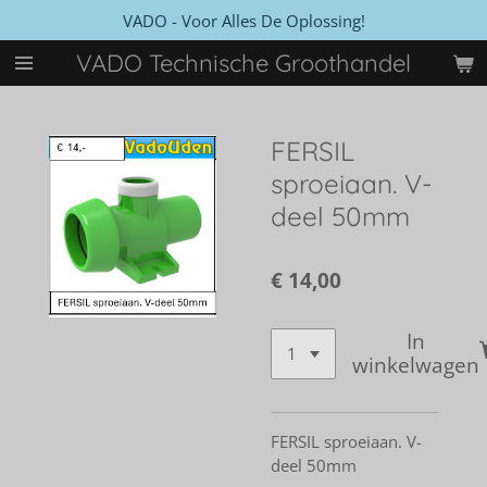
VADO - Voor Alles De Oplossing!
Ga
direct
VADO Technische Groothandel
naar
de
hoofdinhoud
FERSIL
sproeiaan. V-
deel 50mm
€ 14,00
In
winkelwagen
FERSIL sproeiaan. V-
deel 50mm