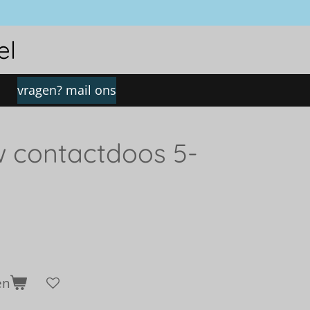
el
vragen? mail ons
 contactdoos 5-
en