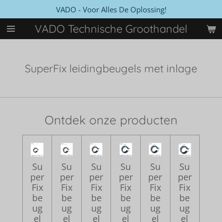
VADO - Voor Alles De Oplossing!
Ga
direct
VADO Technische Groothandel
naar
de
hoofdinhoud
SuperFix leidingbeugels met inlage
Ontdek onze producten
Su
Su
Su
Su
Su
Su
per
per
per
per
per
per
Fix
Fix
Fix
Fix
Fix
Fix
be
be
be
be
be
be
ug
ug
ug
ug
ug
ug
el
el
el
el
el
el