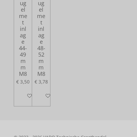
ug
ug
el
el
me
me
t
t
inl
inl
ag
ag
e
e
44-
48-
49
52
m
m
m
m
M8
M8
€ 3,50
€ 3,78
In winkelwagen
In winkelwagen